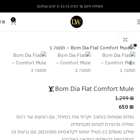
משלוח חינם עד הבית בין 3-13 ימים עסקים
0
0
₪
עמוד הבית
נעליים
נעלי נשים
מסך מלא
Bom Dia Flat Comfort Mule
1,299
₪
650
₪
מולות שטוחות בעיצוב יוקרתי ונוח במיוחד, עם רצועות עור רכות
וסוליה מרופדת לנוחות מקסימלית.
שילוב מושלם בין סטייל יומיומי לקלאסיות מתוחכמת, עם נגיעות LV
דיסקרטיות להשלמת המראה האלגנטי.