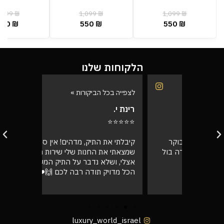
,399
₪
1,099
₪
1,099
₪
700
₪
550
₪
550
₪
הלקוחות שלנו
לצפייה בכל הביקורות »
לצפייה בכל
רינת י.
רועי ש.
⭐⭐⭐⭐⭐
⭐⭐⭐⭐⭐
בוקר
קיבלתי את התיק, מדהים! אין ספק
אספתי את 
רה בול
שמצאתי את החנות שלי שירות מעל הכל
גבוהה מא
אצלי, ושלא נדבר על התיק המעלף הזה.
טוב
הכל מדויק תודה רבה לכם 🙌❤️
luxury_world_israel