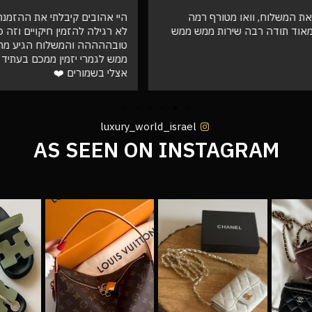
המשלוח, וואו מטורף רמה
היי אהובים קיבלתי את ההזמנה !!! ו
ד תודה רבה שירות ממש ממש
לא רגילה להזמין חיקויים וזה פש
טובההההה והמשלוח הגיע מהר וא
ממש לגמרי יזמין ממכם בעתיד שו
אצלי בשמורים ❤️
luxury_world_israel
AS SEEN ON INSTAGRAM