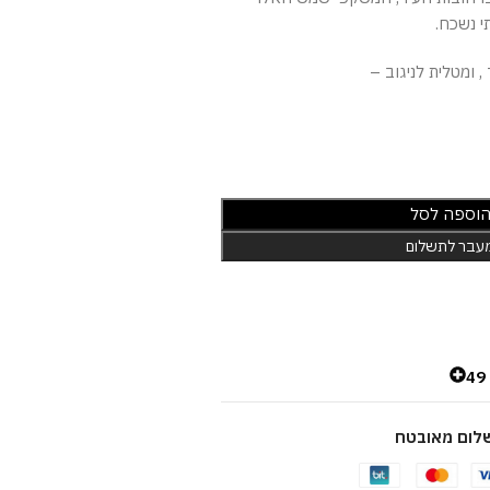
י נשכח.
 ומטלית לניגוב –
וספה לסל
עבר לתשלום
4
לום מאובטח