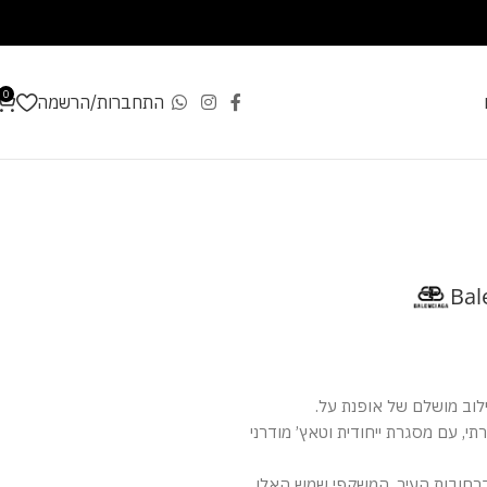
0
התחברות/הרשמה
Bal
וב מושלם של אופנת על.
תי, עם מסגרת ייחודית וטאץ’ מודרני
ברחובות העיר, המשקפי שמש האלו