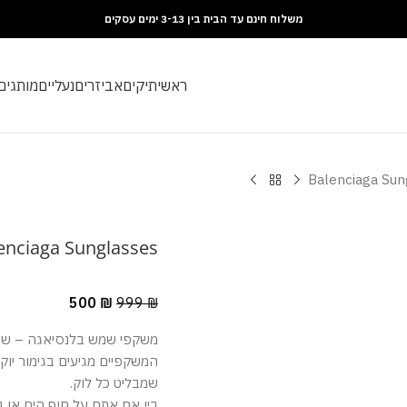
משלוח חינם עד הבית בין 3-13 ימים עסקים
ראשי
תיקים
אביזרים
נעליים
מותגים
Balenciaga Sun
enciaga Sunglasses
500
₪
999
₪
משקפי שמש בלנסיאגה – שיל
המשקפיים מגיעים בגימור יוקר
שמבליט כל לוק.
בין אם אתם על חוף הים או 