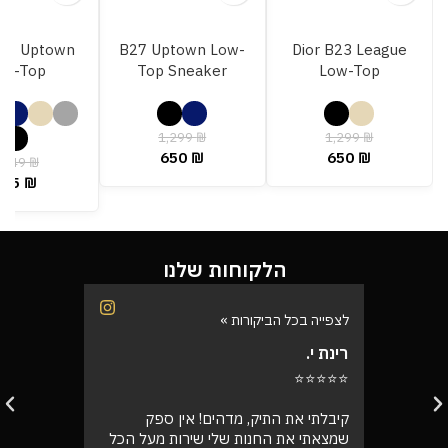
B27 Uptown
B27 Uptown Low-
Dior B23 League
ow-Top
Top Sneaker
Low-Top
1,299
₪
1,299
₪
650
₪
650
₪
,349
₪
675
₪
הלקוחות שלנו
לצפייה בכל הביקורות »
לצפייה בכל
רינת י.
רועי ש.
⭐⭐⭐⭐⭐
⭐⭐⭐⭐⭐
בוקר
קיבלתי את התיק, מדהים! אין ספק
אספתי את 
רה בול
שמצאתי את החנות שלי שירות מעל הכל
גבוהה מא