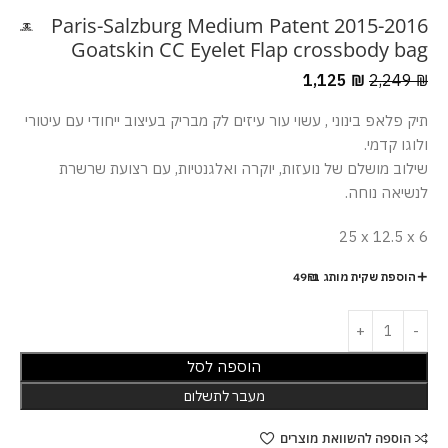
2015-2016 Paris-Salzburg Medium Patent
Goatskin CC Eyelet Flap crossbody bag
1,125
₪
2,249
₪
תיק פלאפ בינוני , עשוי עור עיזים לק מבריק בעיצוב ייחודי עם עיטורי
ולוגו קדמי.
שילוב מושלם של נועזות, יוקרה ואלגנטיות, עם רצועת שרשרת
לנשיאה נוחה.
25 x 12.5 x 6
הוספת שקית מותג ב-49₪
הוספה לסל
מעבר לתשלום
הוספה להשוואת מוצרים