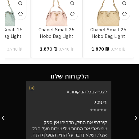
l Small 25
Chanel Small 25
Chanel Small 25
Bag Light
Hobo Bag Light
Hobo Bag Light
e Caviar
Pink Caviar
Beige Caviar
0
₪
1,870
₪
1,870
₪
3,740
₪
3,740
₪
3,740
₪
הלקוחות שלנו
לצפייה בכל הביקורות »
לצפייה בכל
רינת י.
רועי ש.
⭐⭐⭐⭐⭐
⭐⭐⭐⭐⭐
בוקר
קיבלתי את התיק, מדהים! אין ספק
אספתי את 
רה בול
שמצאתי את החנות שלי שירות מעל הכל
גבוהה מא
אצלי, ושלא נדבר על התיק המעלף הזה.
טוב