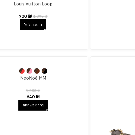
Louis Vuitton Loop
700
₪
1,399
₪
הוספה לסל
NéoNoé MM
1,280
₪
640
₪
בחר אפשרויות