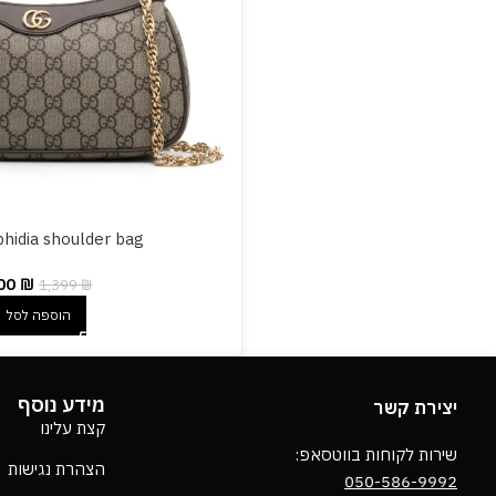
hidia shoulder bag
00
₪
1,399
₪
הוספה לסל
מידע נוסף
יצירת קשר
קצת עלינו
שירות לקוחות בווטסאפ:
הצהרת נגישות
050-586-9992