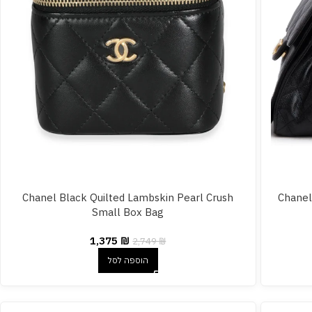
Chanel Black Quilted Lambskin Pearl Crush
Chanel
Small Box Bag
1,375
₪
2,749
₪
הוספה לסל