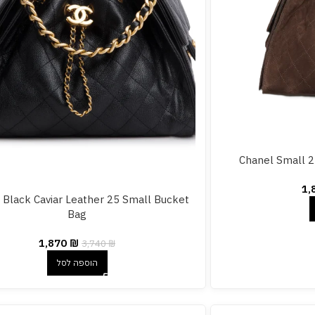
Chanel Small 
1,
 Black Caviar Leather 25 Small Bucket
Bag
1,870
₪
3,740
₪
הוספה לסל