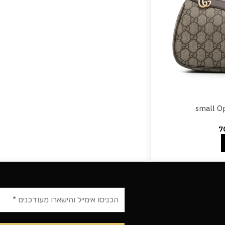
small Op
7