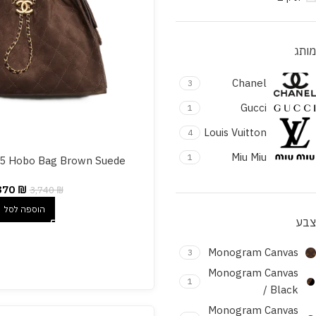
מותג
Chanel
3
Gucci
1
Louis Vuitton
4
Miu Miu
1
25 Hobo Bag Brown Suede
870
₪
3,740
₪
הוספה לסל
צבע
Monogram Canvas
3
Monogram Canvas
1
/ Black
Monogram Canvas