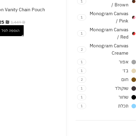
1
/ Brown
ton Vanity Chain Pouch
Monogram Canvas
1
/ Pink
25
₪
1,449
₪
Monogram Canvas
הוספה לסל
1
/ Red
Monogram Canvas
2
Creame
אפור
1
בז׳
1
חום
2
שוקולד
1
שחור
1
תכלת
1