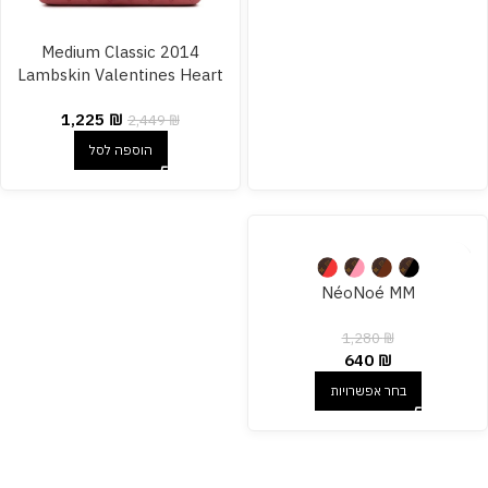
2014 Medium Classic
Lambskin Valentines Heart
Charms Single Flap
1,225
₪
shoulder bag
2,449
₪
הוספה לסל
NéoNoé MM
1,280
₪
640
₪
בחר אפשרויות