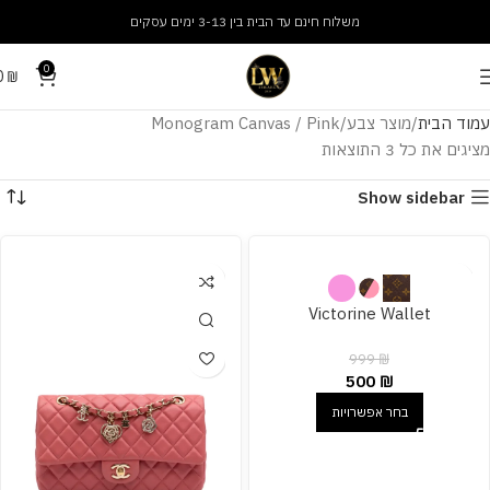
משלוח חינם עד הבית בין 3-13 ימים עסקים
0
0
₪
עמוד הבית
מוצר צבע
Monogram Canvas / Pink
מציגים את כל ⁦3⁩ התוצאות
Show sidebar
Victorine Wallet
999
₪
500
₪
בחר אפשרויות