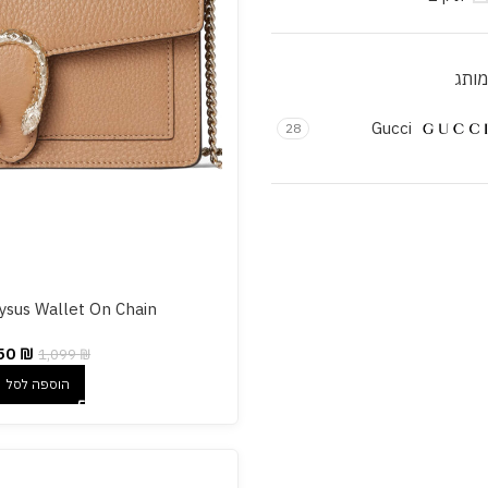
מותג
Gucci
28
ysus Wallet On Chain
50
₪
1,099
₪
הוספה לסל