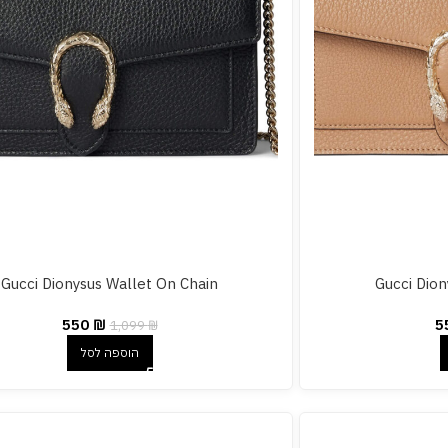
Gucci Dionysus Wallet On Chain
Gucci Dion
550
₪
5
1,099
₪
הוספה לסל