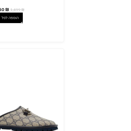
50
₪
1,499
₪
הוספה לסל