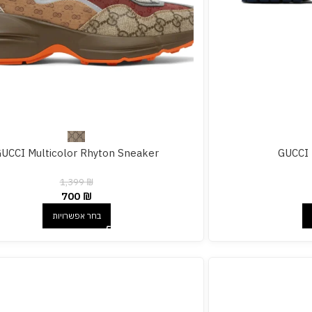
UCCI Multicolor Rhyton Sneaker
GUCCI 
1,399
₪
700
₪
בחר אפשרויות