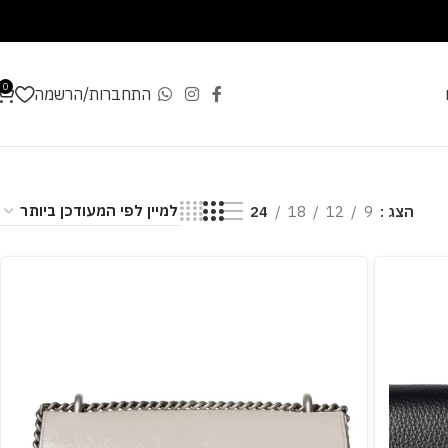
0
התחברות/הרשמה
הצג
9
12
18
24