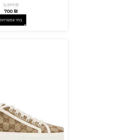
1,399
₪
700
₪
בחר אפשרויות