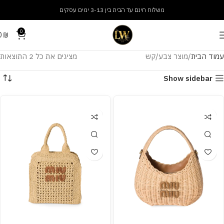
משלוח חינם עד הבית בין 3-13 ימים עסקים
0
0
₪
עמוד הבית
מוצר צבע
קש
מציגים את כל ⁦2⁩ התוצאות
Show sidebar