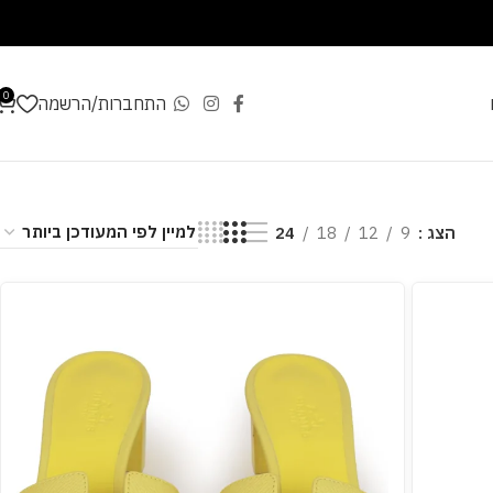
0
התחברות/הרשמה
הצג
9
12
18
24