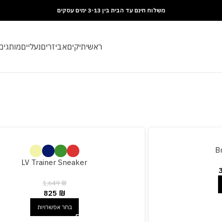
משלוח חינם עד הבית בין 3-13 ימים עסקים
ראשי
תיקים
אביזרים
נעליים
מותגים
B
LV Trainer Sneaker
1,649
₪
825
₪
בחר אפשרויות