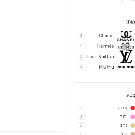
מותג
Chanel
2
Hermès
1
Louis Vuitton
4
Miu Miu
2
צבע
אדום
2
ורוד
2
זהב
1
חול
1