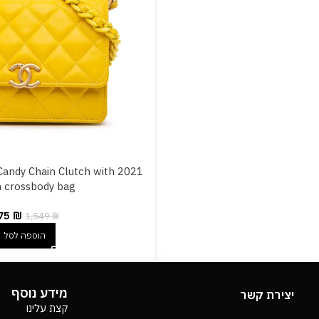
n Candy Chain Clutch with
n crossbody bag
75
₪
1,549
₪
הוספה לסל
מידע נוסף
יצירת קשר
קצת עלינו