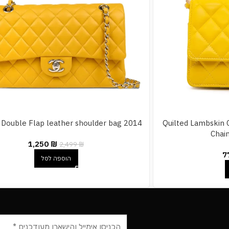
2014 medium Double Flap leather shoulder bag
2021 Quilted Lambski
Chai
1,250
₪
2,499
₪
7
הוספה לסל