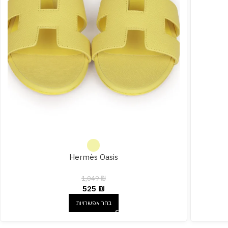
Hermès Oasis
1,049
₪
525
₪
בחר אפשרויות