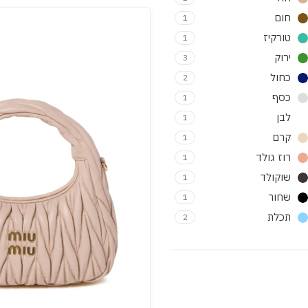
חום
1
טורקיז
1
ירוק
3
כחול
2
כסף
1
לבן
1
קרם
1
רוז גולד
1
שוקולד
1
שחור
1
תכלת
2