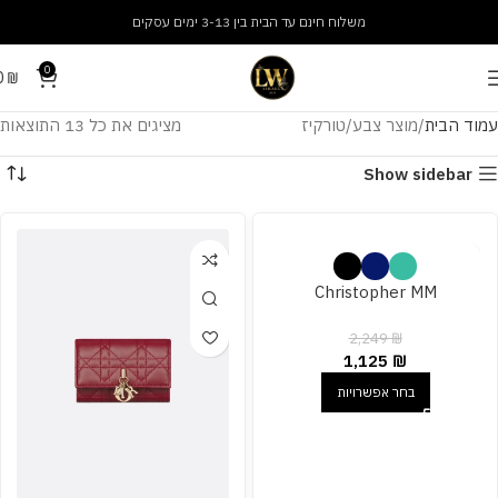
משלוח חינם עד הבית בין 3-13 ימים עסקים
0
0
₪
עמוד הבית
מוצר צבע
טורקיז
מציגים את כל ⁦13⁩ התוצאות
Show sidebar
Christopher MM
2,249
₪
1,125
₪
בחר אפשרויות